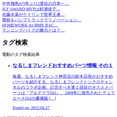
中井飛馬が5年ぶり2度目の日本一…
JCF AWARD MVPは杉浦佳子…
佐藤水菜がケイリンで世界王者…
廃校をパンプトラックでリノベーション…
HOMEWORK for BMX RAC…
ランニングバイクの魅力とは？…
タグ検索
電動のタグ検索結果
なるしまフレンドおすすめパーツ情報 その１
毎週、なるしまフレンド神宮店の鈴木店長がおすすめ
パーツを紹介する、なるしまフレンドとシクロチャン
ネルのコラボ企画。記念すべき第１回目のオススメパ
ーツは『アルテグラDi2』。2009年に発売されたデュラ
エースDi2の廉価版 […]
Posted on: 2012.04.27