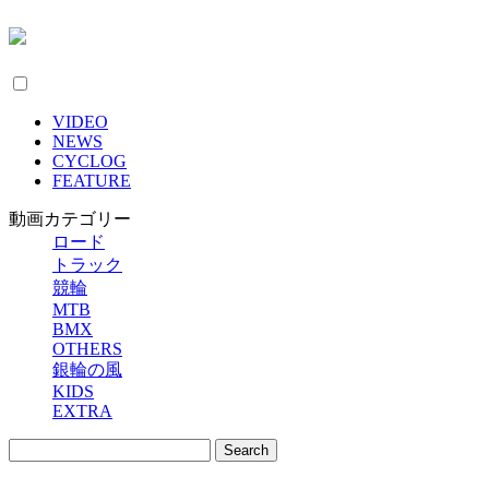
VIDEO
NEWS
CYCLOG
FEATURE
動画カテゴリー
ロード
トラック
競輪
MTB
BMX
OTHERS
銀輪の風
KIDS
EXTRA