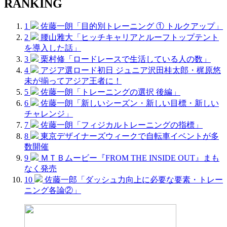
RANKING
1
佐藤一朗「目的別トレーニング ① トルクアップ」
2
腰山雅大「ヒッチキャリアとルーフトップテント
を導入した話」
3
栗村修「ロードレースで生活している人の数」
4
アジア選ロード初日 ジュニア沢田桂太郎・梶原悠
未が揃ってアジア王者に！
5
佐藤一朗「トレーニングの選択 後編」
6
佐藤一朗「新しいシーズン・新しい目標・新しい
チャレンジ」
7
佐藤一朗「フィジカルトレーニングの指標」
8
東京デザイナーズウィークで自転車イベントが多
数開催
9
ＭＴＢムービー『FROM THE INSIDE OUT』まも
なく発売
10
佐藤一郎「ダッシュ力向上に必要な要素・トレー
ニング各論②」