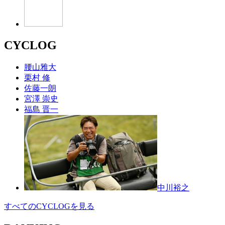
CYCLOG
腰山雅大
栗村 修
佐藤一朗
宮澤 崇史
福島 晋一
中川裕之
すべてのCYCLOGを見る