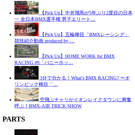
【Pick Up】中井飛馬が5年ぶり2度目の日本
一 全日本BMX選手権 男子エリート…
【Pick Up】五輪種目「BMXレーシング」
競技紹介動画 produced by …
【Pick Up】HOME WORK for BMX
RACING #9「バニーホッ…
3分で分かる！What’s BMX RACING? 〜オ
リンピック種目「…
空飛ぶチャリがイオンレイクタウンに興奮
呼ぶ！BMX-AIR TRICK SHOW
PARTS