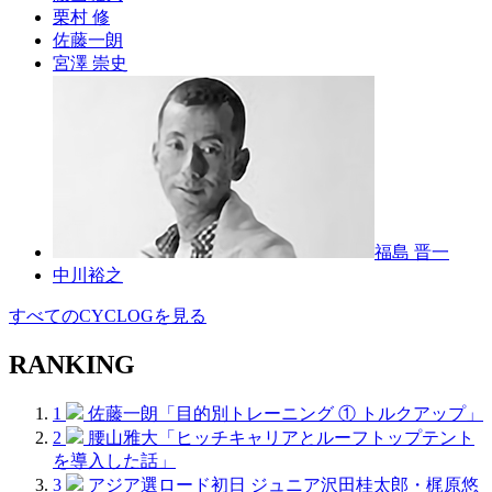
栗村 修
佐藤一朗
宮澤 崇史
福島 晋一
中川裕之
すべてのCYCLOGを見る
RANKING
1
佐藤一朗「目的別トレーニング ① トルクアップ」
2
腰山雅大「ヒッチキャリアとルーフトップテント
を導入した話」
3
アジア選ロード初日 ジュニア沢田桂太郎・梶原悠