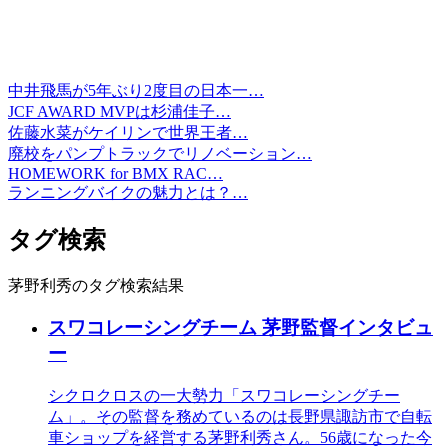
中井飛馬が5年ぶり2度目の日本一…
JCF AWARD MVPは杉浦佳子…
佐藤水菜がケイリンで世界王者…
廃校をパンプトラックでリノベーション…
HOMEWORK for BMX RAC…
ランニングバイクの魅力とは？…
タグ検索
茅野利秀のタグ検索結果
スワコレーシングチーム 茅野監督インタビュ
ー
シクロクロスの一大勢力「スワコレーシングチー
ム」。その監督を務めているのは長野県諏訪市で自転
車ショップを経営する茅野利秀さん。56歳になった今