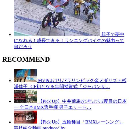
親子で夢中
になれる！成長できる！ランニングバイクの魅力って
何だろう
RECOMMEND
MVPはパリパラリンピック金メダリスト杉
浦佳子 JCF初となる年間授賞式「ジャパンサ…
【Pick Up】中井飛馬が5年ぶり2度目の日本
一 全日本BMX選手権 男子エリート…
【Pick Up】五輪種目「BMXレーシング」
競技紹介動画 produced by …