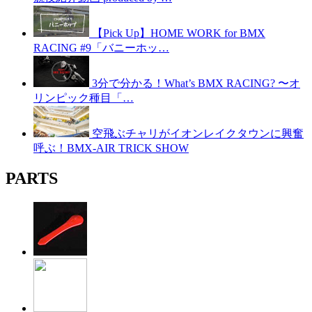
【Pick Up】HOME WORK for BMX
RACING #9「バニーホッ…
3分で分かる！What’s BMX RACING? 〜オ
リンピック種目「…
空飛ぶチャリがイオンレイクタウンに興奮
呼ぶ！BMX-AIR TRICK SHOW
PARTS