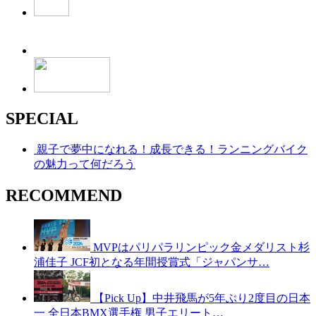
SPECIAL
親子で夢中になれる！成長できる！ランニングバイク
の魅力って何だろう
RECOMMEND
MVPはパリパラリンピック金メダリスト杉
浦佳子 JCF初となる年間授賞式「ジャパンサ…
【Pick Up】中井飛馬が5年ぶり2度目の日本
一 全日本BMX選手権 男子エリート…