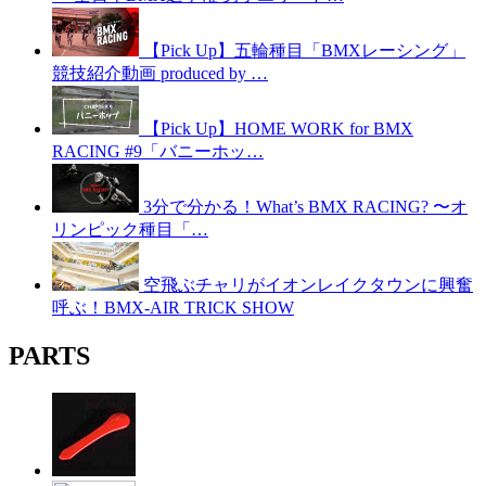
【Pick Up】五輪種目「BMXレーシング」
競技紹介動画 produced by …
【Pick Up】HOME WORK for BMX
RACING #9「バニーホッ…
3分で分かる！What’s BMX RACING? 〜オ
リンピック種目「…
空飛ぶチャリがイオンレイクタウンに興奮
呼ぶ！BMX-AIR TRICK SHOW
PARTS