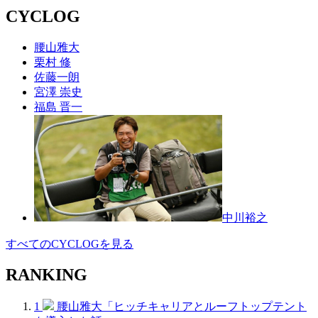
CYCLOG
腰山雅大
栗村 修
佐藤一朗
宮澤 崇史
福島 晋一
中川裕之
すべてのCYCLOGを見る
RANKING
1
腰山雅大「ヒッチキャリアとルーフトップテント