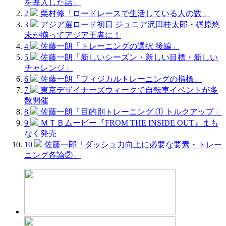
を導入した話」
2
栗村修「ロードレースで生活している人の数」
3
アジア選ロード初日 ジュニア沢田桂太郎・梶原悠
未が揃ってアジア王者に！
4
佐藤一朗「トレーニングの選択 後編」
5
佐藤一朗「新しいシーズン・新しい目標・新しい
チャレンジ」
6
佐藤一朗「フィジカルトレーニングの指標」
7
東京デザイナーズウィークで自転車イベントが多
数開催
8
佐藤一朗「目的別トレーニング ① トルクアップ」
9
ＭＴＢムービー『FROM THE INSIDE OUT』まも
なく発売
10
佐藤一郎「ダッシュ力向上に必要な要素・トレー
ニング各論②」