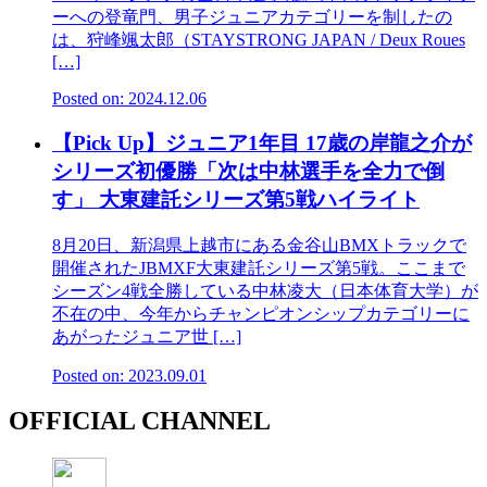
ーへの登竜門、男子ジュニアカテゴリーを制したの
は、狩峰颯太郎（STAYSTRONG JAPAN / Deux Roues
[…]
Posted on: 2024.12.06
【Pick Up】ジュニア1年目 17歳の岸龍之介が
シリーズ初優勝「次は中林選手を全力で倒
す」 大東建託シリーズ第5戦ハイライト
8月20日、新潟県上越市にある金谷山BMXトラックで
開催されたJBMXF大東建託シリーズ第5戦。ここまで
シーズン4戦全勝している中林凌大（日本体育大学）が
不在の中、今年からチャンピオンシップカテゴリーに
あがったジュニア世 […]
Posted on: 2023.09.01
OFFICIAL CHANNEL