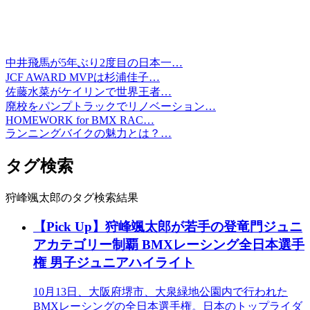
中井飛馬が5年ぶり2度目の日本一…
JCF AWARD MVPは杉浦佳子…
佐藤水菜がケイリンで世界王者…
廃校をパンプトラックでリノベーション…
HOMEWORK for BMX RAC…
ランニングバイクの魅力とは？…
タグ検索
狩峰颯太郎のタグ検索結果
【Pick Up】狩峰颯太郎が若手の登竜門ジュニ
アカテゴリー制覇 BMXレーシング全日本選手
権 男子ジュニアハイライト
10月13日、大阪府堺市、大泉緑地公園内で行われた
BMXレーシングの全日本選手権。日本のトップライダ