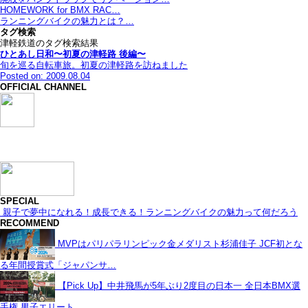
HOMEWORK for BMX RAC…
ランニングバイクの魅力とは？…
タグ検索
津軽鉄道のタグ検索結果
ひとあし日和〜初夏の津軽路 後編〜
旬を巡る自転車旅。初夏の津軽路を訪ねました
Posted on: 2009.08.04
OFFICIAL CHANNEL
SPECIAL
親子で夢中になれる！成長できる！ランニングバイクの魅力って何だろう
RECOMMEND
MVPはパリパラリンピック金メダリスト杉浦佳子 JCF初とな
る年間授賞式「ジャパンサ…
【Pick Up】中井飛馬が5年ぶり2度目の日本一 全日本BMX選
手権 男子エリート…