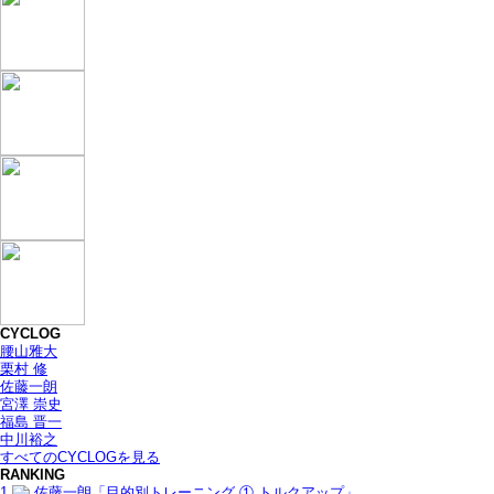
CYCLOG
腰山雅大
栗村 修
佐藤一朗
宮澤 崇史
福島 晋一
中川裕之
すべてのCYCLOGを見る
RANKING
1
佐藤一朗「目的別トレーニング ① トルクアップ」