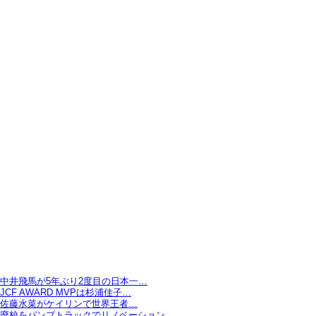
中井飛馬が5年ぶり2度目の日本一…
JCF AWARD MVPは杉浦佳子…
佐藤水菜がケイリンで世界王者…
廃校をパンプトラックでリノベーション…