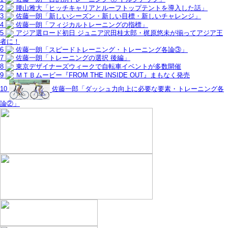
2
腰山雅大「ヒッチキャリアとルーフトップテントを導入した話」
3
佐藤一朗「新しいシーズン・新しい目標・新しいチャレンジ」
4
佐藤一朗「フィジカルトレーニングの指標」
5
アジア選ロード初日 ジュニア沢田桂太郎・梶原悠未が揃ってアジア王
者に！
6
佐藤一朗「スピードトレーニング・トレーニング各論③」
7
佐藤一朗「トレーニングの選択 後編」
8
東京デザイナーズウィークで自転車イベントが多数開催
9
ＭＴＢムービー『FROM THE INSIDE OUT』まもなく発売
10
佐藤一郎「ダッシュ力向上に必要な要素・トレーニング各
論②」