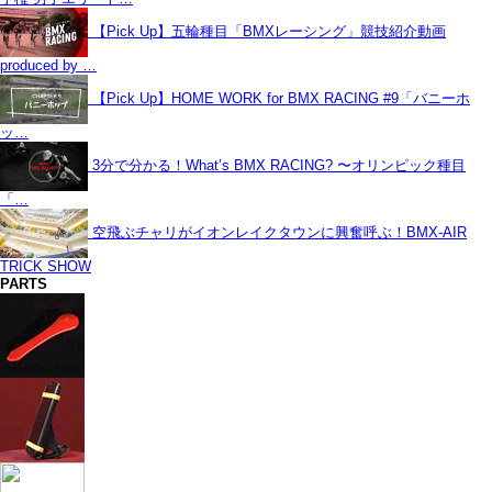
【Pick Up】五輪種目「BMXレーシング」競技紹介動画
produced by …
【Pick Up】HOME WORK for BMX RACING #9「バニーホ
ッ…
3分で分かる！What’s BMX RACING? 〜オリンピック種目
「…
空飛ぶチャリがイオンレイクタウンに興奮呼ぶ！BMX-AIR
TRICK SHOW
PARTS