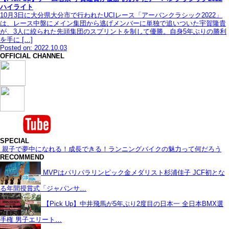
ハイライト
10月3日に大分県大分市で行われたUCIレース「アーバンクラシック2022」
は、レース中盤にメイン集団から逃げメンバーに単独で追いついた宇賀隆貴
が、3人に絞られた先頭集団のスプリントを制して優勝。自身5年ぶりの勝利
を手に […]
Posted on: 2022.10.03
OFFICIAL CHANNEL
SPECIAL
親子で夢中になれる！成長できる！ランニングバイクの魅力って何だろう
RECOMMEND
MVPはパリパラリンピック金メダリスト杉浦佳子 JCF初とな
る年間授賞式「ジャパンサ…
【Pick Up】中井飛馬が5年ぶり2度目の日本一 全日本BMX選
手権 男子エリート…