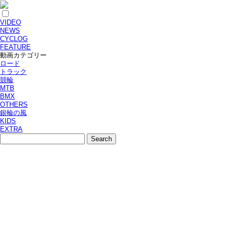
VIDEO
NEWS
CYCLOG
FEATURE
動画カテゴリー
ロード
トラック
競輪
MTB
BMX
OTHERS
銀輪の風
KIDS
EXTRA