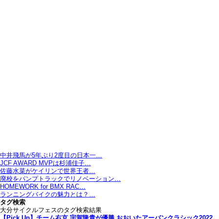
中井飛馬が5年ぶり2度目の日本一…
JCF AWARD MVPは杉浦佳子…
佐藤水菜がケイリンで世界王者…
廃校をパンプトラックでリノベーション…
HOMEWORK for BMX RAC…
ランニングバイクの魅力とは？…
タグ検索
大分サイクルフェスのタグ検索結果
【Pick Up】チーム右京 宇賀隆貴が優勝 おおいたアーバンクラシック2022