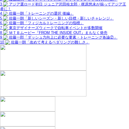
3
アジア選ロード初日 ジュニア沢田桂太郎・梶原悠未が揃ってアジア王
者に！
4
佐藤一朗「トレーニングの選択 後編」
5
佐藤一朗「新しいシーズン・新しい目標・新しいチャレンジ」
6
佐藤一朗「フィジカルトレーニングの指標」
7
東京デザイナーズウィークで自転車イベントが多数開催
8
ＭＴＢムービー『FROM THE INSIDE OUT』まもなく発売
9
佐藤一郎「ダッシュ力向上に必要な要素・トレーニング各論②」
10
佐藤一朗「改めて考えるペダリングの難しさ」