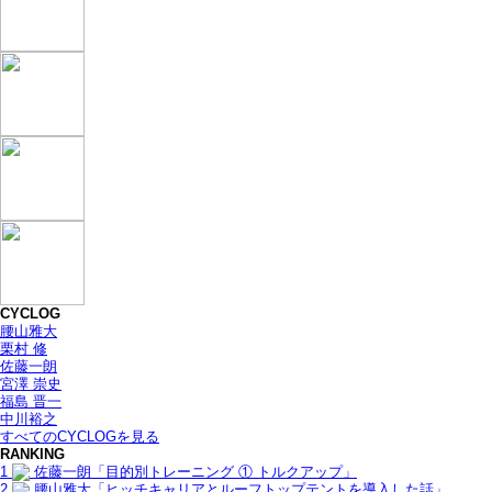
CYCLOG
腰山雅大
栗村 修
佐藤一朗
宮澤 崇史
福島 晋一
中川裕之
すべてのCYCLOGを見る
RANKING
1
佐藤一朗「目的別トレーニング ① トルクアップ」
2
腰山雅大「ヒッチキャリアとルーフトップテントを導入した話」