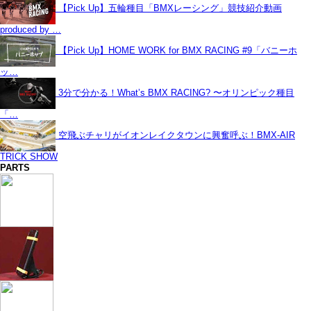
【Pick Up】五輪種目「BMXレーシング」競技紹介動画
produced by …
【Pick Up】HOME WORK for BMX RACING #9「バニーホ
ッ…
3分で分かる！What’s BMX RACING? 〜オリンピック種目
「…
空飛ぶチャリがイオンレイクタウンに興奮呼ぶ！BMX-AIR
TRICK SHOW
PARTS