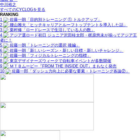
中川裕之
すべてのCYCLOGを見る
RANKING
1
佐藤一朗「目的別トレーニング ① トルクアップ」
2
腰山雅大「ヒッチキャリアとルーフトップテントを導入した話」
3
栗村修「ロードレースで生活している人の数」
4
アジア選ロード初日 ジュニア沢田桂太郎・梶原悠未が揃ってアジア王
者に！
5
佐藤一朗「トレーニングの選択 後編」
6
佐藤一朗「新しいシーズン・新しい目標・新しいチャレンジ」
7
佐藤一朗「フィジカルトレーニングの指標」
8
東京デザイナーズウィークで自転車イベントが多数開催
9
ＭＴＢムービー『FROM THE INSIDE OUT』まもなく発売
10
佐藤一郎「ダッシュ力向上に必要な要素・トレーニング各論②」