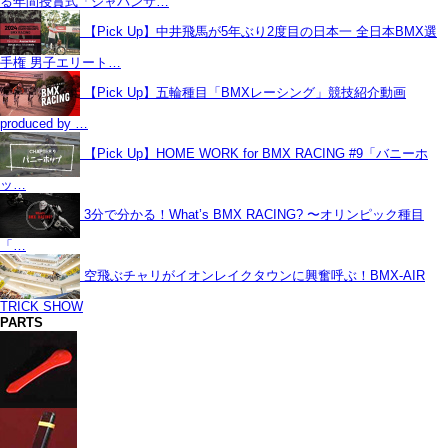
る年間授賞式「ジャパンサ…
【Pick Up】中井飛馬が5年ぶり2度目の日本一 全日本BMX選
手権 男子エリート…
【Pick Up】五輪種目「BMXレーシング」競技紹介動画
produced by …
【Pick Up】HOME WORK for BMX RACING #9「バニーホ
ッ…
3分で分かる！What’s BMX RACING? 〜オリンピック種目
「…
空飛ぶチャリがイオンレイクタウンに興奮呼ぶ！BMX-AIR
TRICK SHOW
PARTS