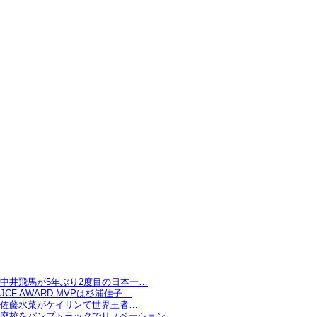
中井飛馬が5年ぶり2度目の日本一…
JCF AWARD MVPは杉浦佳子…
佐藤水菜がケイリンで世界王者…
廃校をパンプトラックでリノベーション…