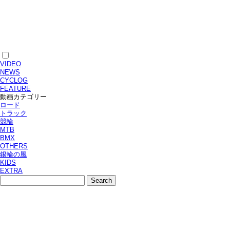
VIDEO
NEWS
CYCLOG
FEATURE
動画カテゴリー
ロード
トラック
競輪
MTB
BMX
OTHERS
銀輪の風
KIDS
EXTRA