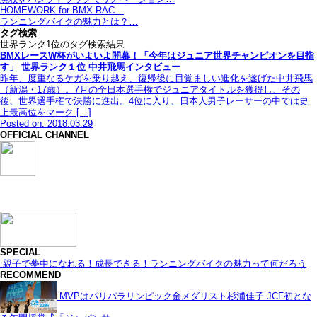
HOMEWORK for BMX RAC…
ランニングバイクの魅力とは？…
タグ検索
世界ランク1位のタグ検索結果
BMXレースW杯がいよいよ開幕！「今年はジュニア世界チャンピオンを目指
す」 世界ランク１位 中井飛馬インタビュー
昨年、度重なるケガを乗り越え、復帰後に目覚ましい進化を遂げた中井飛馬
（新潟・17歳）。7月の全日本選手権でジュニアタイトルを獲得し、その
後、世界選手権で決勝に進出。4位に入り、日本人男子レーサーの中では史
上最高位をマーク […]
Posted on: 2018.03.29
OFFICIAL CHANNEL
SPECIAL
親子で夢中になれる！成長できる！ランニングバイクの魅力って何だろう
RECOMMEND
MVPはパリパラリンピック金メダリスト杉浦佳子 JCF初とな