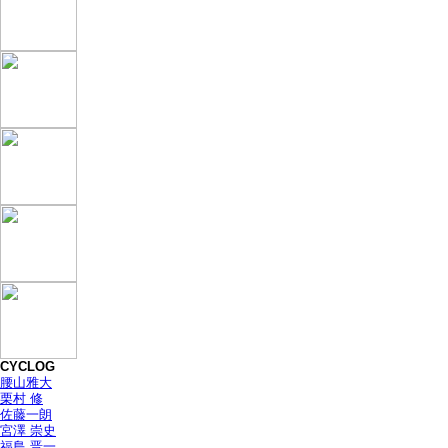
CYCLOG
腰山雅大
栗村 修
佐藤一朗
宮澤 崇史
福島 晋一