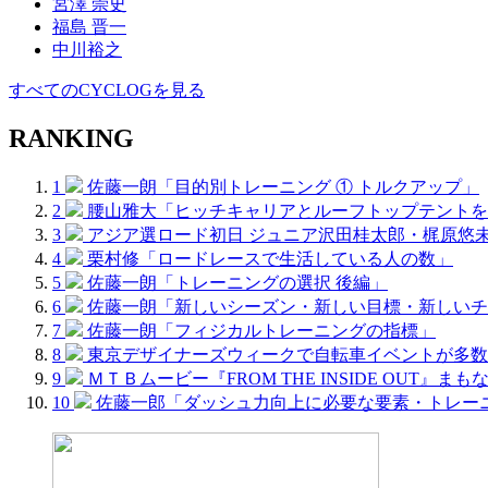
宮澤 崇史
福島 晋一
中川裕之
すべてのCYCLOGを見る
RANKING
1
佐藤一朗「目的別トレーニング ① トルクアップ」
2
腰山雅大「ヒッチキャリアとルーフトップテントを
3
アジア選ロード初日 ジュニア沢田桂太郎・梶原悠
4
栗村修「ロードレースで生活している人の数」
5
佐藤一朗「トレーニングの選択 後編」
6
佐藤一朗「新しいシーズン・新しい目標・新しいチ
7
佐藤一朗「フィジカルトレーニングの指標」
8
東京デザイナーズウィークで自転車イベントが多数
9
ＭＴＢムービー『FROM THE INSIDE OUT』まも
10
佐藤一郎「ダッシュ力向上に必要な要素・トレー