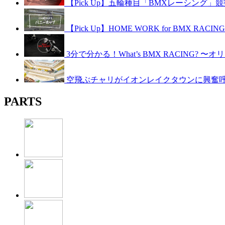
【Pick Up】五輪種目「BMXレーシング」競技紹介
【Pick Up】HOME WORK for BMX RAC
3分で分かる！What’s BMX RACING? 
空飛ぶチャリがイオンレイクタウンに興奮呼ぶ！B
PARTS