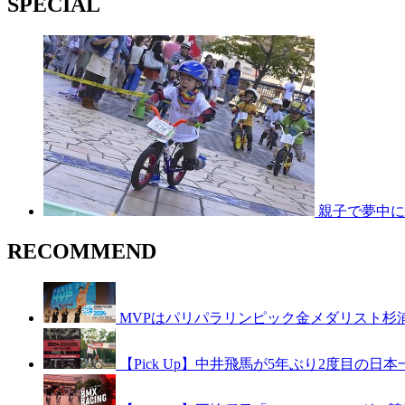
SPECIAL
親子で夢中に
RECOMMEND
MVPはパリパラリンピック金メダリスト杉浦
【Pick Up】中井飛馬が5年ぶり2度目の日