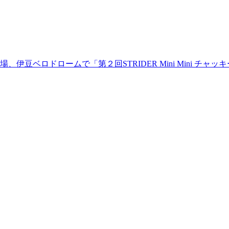
場、伊豆ベロドロームで「第２回STRIDER Mini Mini 