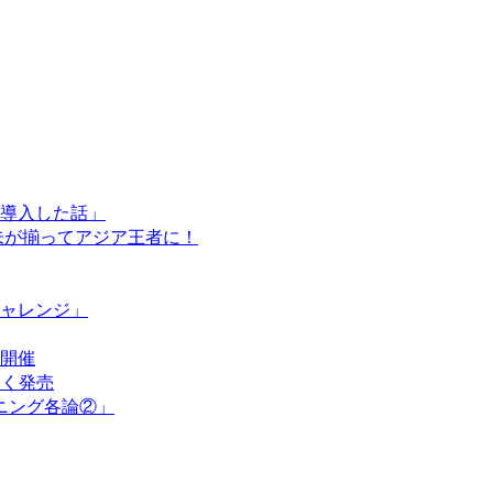
導入した話」
未が揃ってアジア王者に！
ャレンジ」
開催
なく発売
ニング各論②」