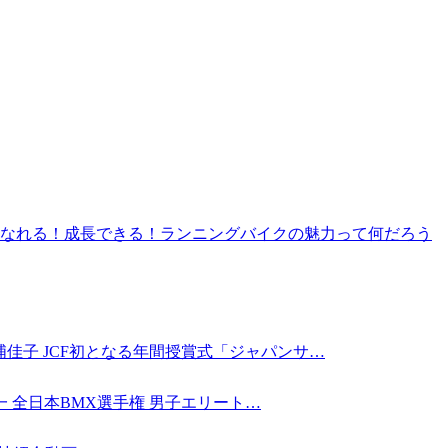
なれる！成長できる！ランニングバイクの魅力って何だろう
佳子 JCF初となる年間授賞式「ジャパンサ…
本一 全日本BMX選手権 男子エリート…