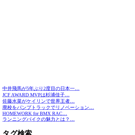
中井飛馬が5年ぶり2度目の日本一…
JCF AWARD MVPは杉浦佳子…
佐藤水菜がケイリンで世界王者…
廃校をパンプトラックでリノベーション…
HOMEWORK for BMX RAC…
ランニングバイクの魅力とは？…
タグ検索