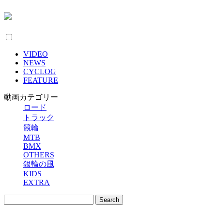
VIDEO
NEWS
CYCLOG
FEATURE
動画カテゴリー
ロード
トラック
競輪
MTB
BMX
OTHERS
銀輪の風
KIDS
EXTRA