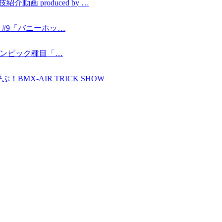
動画 produced by …
ING #9「バニーホッ…
〜オリンピック種目「…
MX-AIR TRICK SHOW