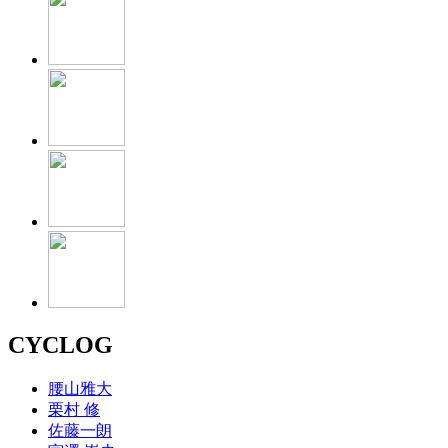
CYCLOG
腰山雅大
栗村 修
佐藤一朗