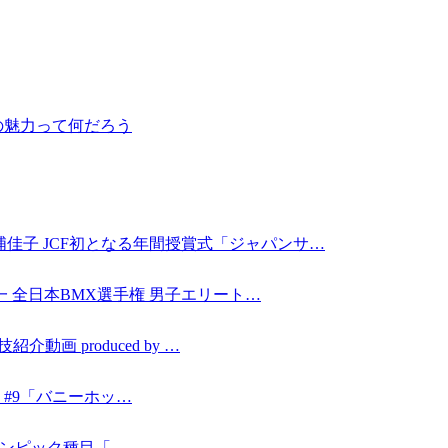
の魅力って何だろう
佳子 JCF初となる年間授賞式「ジャパンサ…
本一 全日本BMX選手権 男子エリート…
動画 produced by …
ING #9「バニーホッ…
〜オリンピック種目「…