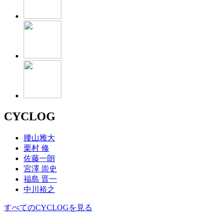
CYCLOG
腰山雅大
栗村 修
佐藤一朗
宮澤 崇史
福島 晋一
中川裕之
すべてのCYCLOGを見る