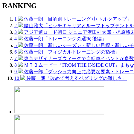
RANKING
1
佐藤一朗「目的別トレーニング ① トルクアップ」
2
腰山雅大「ヒッチキャリアとルーフトップテントを
3
アジア選ロード初日 ジュニア沢田桂太郎・梶原悠
4
佐藤一朗「トレーニングの選択 後編」
5
佐藤一朗「新しいシーズン・新しい目標・新しいチ
6
佐藤一朗「フィジカルトレーニングの指標」
7
東京デザイナーズウィークで自転車イベントが多数
8
ＭＴＢムービー『FROM THE INSIDE OUT』まも
9
佐藤一郎「ダッシュ力向上に必要な要素・トレーニ
10
佐藤一朗「改めて考えるペダリングの難しさ」