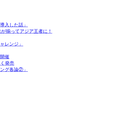
導入した話」
未が揃ってアジア王者に！
ャレンジ」
開催
なく発売
ング各論②」