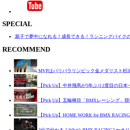
SPECIAL
親子で夢中になれる！成長できる！ランニングバイク
RECOMMEND
MVPはパリパラリンピック金メダリスト杉浦
【Pick Up】中井飛馬が5年ぶり2度目の日
【Pick Up】五輪種目「BMXレーシング」競技紹介
【Pick Up】HOME WORK for BMX RAC
3分で分かる！What’s BMX RACING? 