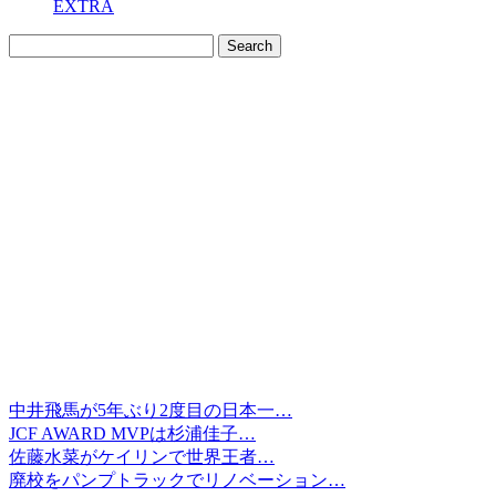
EXTRA
中井飛馬が5年ぶり2度目の日本一…
JCF AWARD MVPは杉浦佳子…
佐藤水菜がケイリンで世界王者…
廃校をパンプトラックでリノベーション…