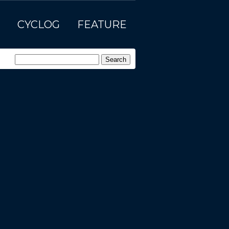
CYCLOG
FEATURE