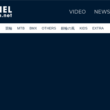
VIDEO
NEWS
ク
競輪
MTB
BMX
OTHERS
銀輪の風
KIDS
EXTRA