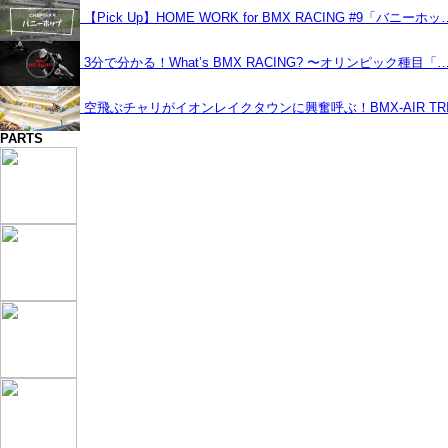
【Pick Up】HOME WORK for BMX RACING #9「バニーホッ
3分で分かる！What’s BMX RACING? 〜オリンピック種目「
空飛ぶチャリがイオンレイクタウンに興奮呼ぶ！BMX-AIR TRIC
PARTS