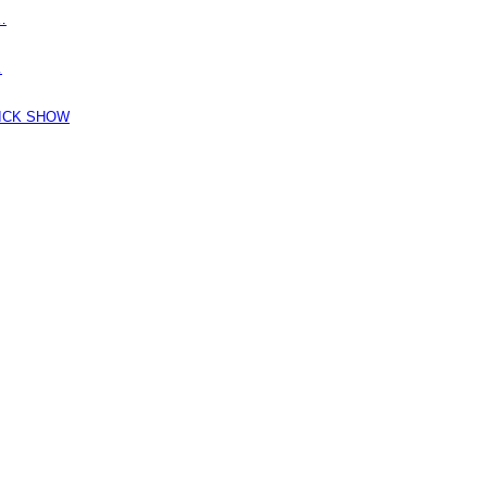
…
…
K SHOW