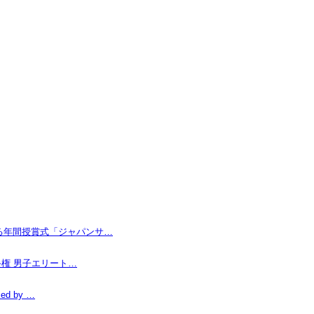
なる年間授賞式「ジャパンサ…
手権 男子エリート…
d by …