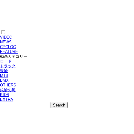
VIDEO
NEWS
CYCLOG
FEATURE
動画カテゴリー
ロード
トラック
競輪
MTB
BMX
OTHERS
銀輪の風
KIDS
EXTRA