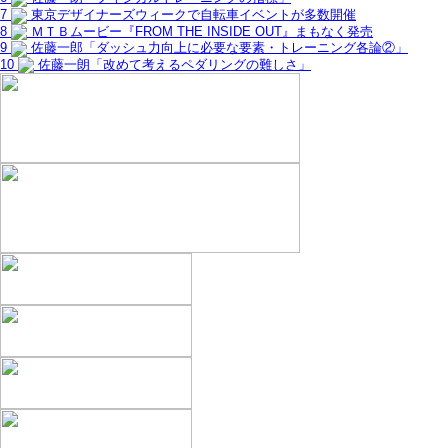
7
東京デザイナーズウィークで自転車イベントが多数開催
8
ＭＴＢムービー『FROM THE INSIDE OUT』まもなく発売
9
佐藤一郎「ダッシュ力向上に必要な要素・トレーニング各論②」
10
佐藤一朗「改めて考えるペダリングの難しさ」