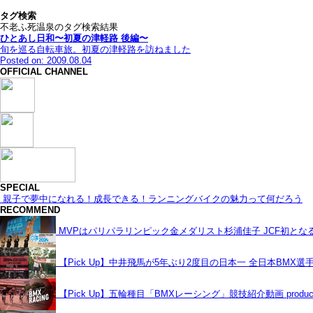
タグ検索
不老ふ死温泉のタグ検索結果
ひとあし日和〜初夏の津軽路 後編〜
旬を巡る自転車旅。初夏の津軽路を訪ねました
Posted on: 2009.08.04
OFFICIAL CHANNEL
SPECIAL
親子で夢中になれる！成長できる！ランニングバイクの魅力って何だろう
RECOMMEND
MVPはパリパラリンピック金メダリスト杉浦佳子 JCF初と
【Pick Up】中井飛馬が5年ぶり2度目の日本一 全日本BMX選
【Pick Up】五輪種目「BMXレーシング」競技紹介動画 produce