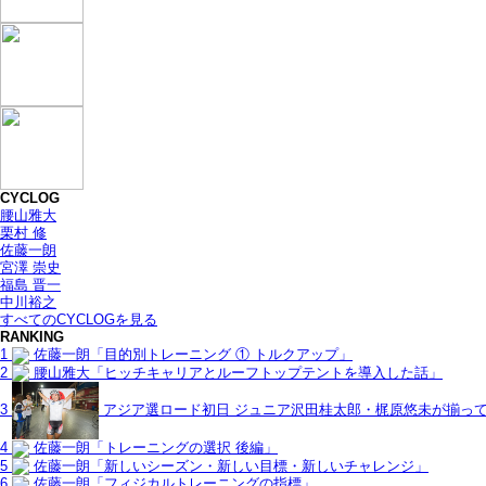
CYCLOG
腰山雅大
栗村 修
佐藤一朗
宮澤 崇史
福島 晋一
中川裕之
すべてのCYCLOGを見る
RANKING
1
佐藤一朗「目的別トレーニング ① トルクアップ」
2
腰山雅大「ヒッチキャリアとルーフトップテントを導入した話」
3
アジア選ロード初日 ジュニア沢田桂太郎・梶原悠未が揃っ
4
佐藤一朗「トレーニングの選択 後編」
5
佐藤一朗「新しいシーズン・新しい目標・新しいチャレンジ」
6
佐藤一朗「フィジカルトレーニングの指標」