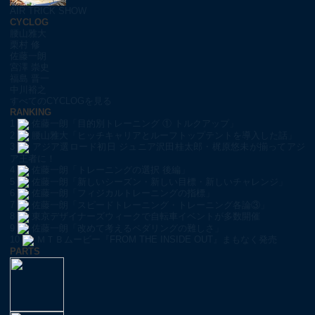
AIR TRICK SHOW
CYCLOG
腰山雅大
栗村 修
佐藤一朗
宮澤 崇史
福島 晋一
中川裕之
すべてのCYCLOGを見る
RANKING
1
佐藤一朗「目的別トレーニング ① トルクアップ」
2
腰山雅大「ヒッチキャリアとルーフトップテントを導入した話」
3
アジア選ロード初日 ジュニア沢田桂太郎・梶原悠未が揃ってアジ
ア王者に！
4
佐藤一朗「トレーニングの選択 後編」
5
佐藤一朗「新しいシーズン・新しい目標・新しいチャレンジ」
6
佐藤一朗「フィジカルトレーニングの指標」
7
佐藤一朗「スピードトレーニング・トレーニング各論③」
8
東京デザイナーズウィークで自転車イベントが多数開催
9
佐藤一朗「改めて考えるペダリングの難しさ」
10
ＭＴＢムービー『FROM THE INSIDE OUT』まもなく発売
PARTS