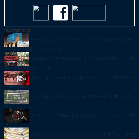
RECOMMEND
MVPはパリパラリンピック金メダリスト杉浦佳子 JCF初
となる年間授賞式「ジャパンサ…
【Pick Up】中井飛馬が5年ぶり2度目の日本一 全日本
BMX選手権 男子エリート…
【Pick Up】五輪種目「BMXレーシング」競技紹介動画
produced by …
【Pick Up】HOME WORK for BMX RACING #9「バニー
ホッ…
3分で分かる！What’s BMX RACING? 〜オリンピック種
目「…
空飛ぶチャリがイオンレイクタウンに興奮呼ぶ！BMX-