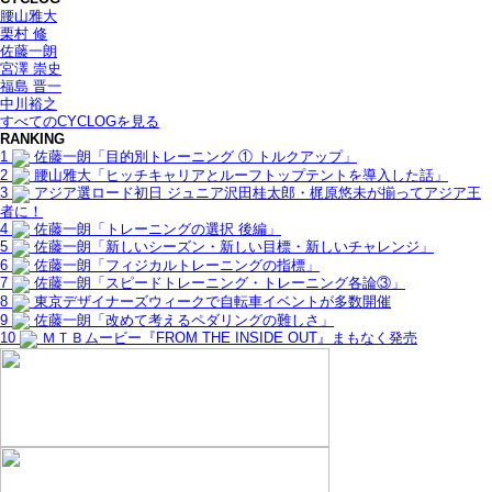
腰山雅大
栗村 修
佐藤一朗
宮澤 崇史
福島 晋一
中川裕之
すべてのCYCLOGを見る
RANKING
1
佐藤一朗「目的別トレーニング ① トルクアップ」
2
腰山雅大「ヒッチキャリアとルーフトップテントを導入した話」
3
アジア選ロード初日 ジュニア沢田桂太郎・梶原悠未が揃ってアジア王
者に！
4
佐藤一朗「トレーニングの選択 後編」
5
佐藤一朗「新しいシーズン・新しい目標・新しいチャレンジ」
6
佐藤一朗「フィジカルトレーニングの指標」
7
佐藤一朗「スピードトレーニング・トレーニング各論③」
8
東京デザイナーズウィークで自転車イベントが多数開催
9
佐藤一朗「改めて考えるペダリングの難しさ」
10
ＭＴＢムービー『FROM THE INSIDE OUT』まもなく発売