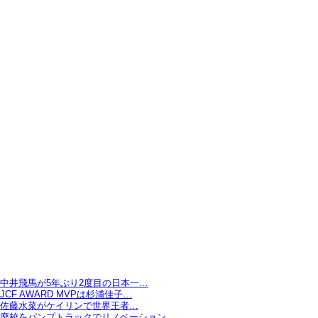
中井飛馬が5年ぶり2度目の日本一…
JCF AWARD MVPは杉浦佳子…
佐藤水菜がケイリンで世界王者…
廃校をパンプトラックでリノベーション…