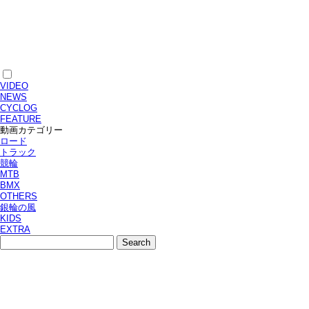
VIDEO
NEWS
CYCLOG
FEATURE
動画カテゴリー
ロード
トラック
競輪
MTB
BMX
OTHERS
銀輪の風
KIDS
EXTRA