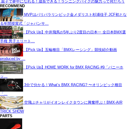
親子で夢中になれる！成長できる！ランニングバイクの魅力って何だろう
RECOMMEND
MVPはパリパラリンピック金メダリスト杉浦佳子 JCF初とな
る年間授賞式「ジャパンサ…
【Pick Up】中井飛馬が5年ぶり2度目の日本一 全日本BMX選
手権 男子エリート…
【Pick Up】五輪種目「BMXレーシング」競技紹介動画
produced by …
【Pick Up】HOME WORK for BMX RACING #9「バニーホ
ッ…
3分で分かる！What’s BMX RACING? 〜オリンピック種目
「…
空飛ぶチャリがイオンレイクタウンに興奮呼ぶ！BMX-AIR
TRICK SHOW
PARTS