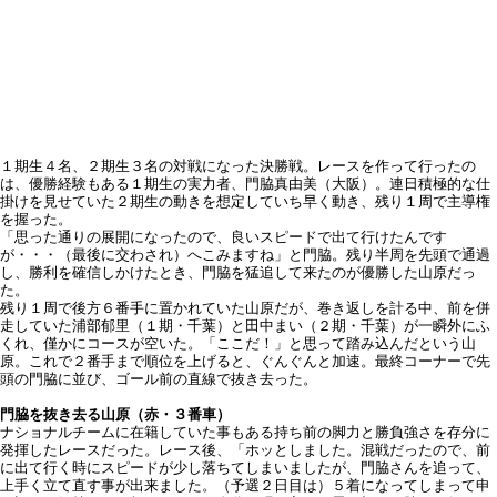
１期生４名、２期生３名の対戦になった決勝戦。レースを作って行ったの
は、優勝経験もある１期生の実力者、門脇真由美（大阪）。連日積極的な仕
掛けを見せていた２期生の動きを想定していち早く動き、残り１周で主導権
を握った。
「思った通りの展開になったので、良いスピードで出て行けたんです
が・・・（最後に交わされ）へこみますね」と門脇。残り半周を先頭で通過
し、勝利を確信しかけたとき、門脇を猛追して来たのが優勝した山原だっ
た。
残り１周で後方６番手に置かれていた山原だが、巻き返しを計る中、前を併
走していた浦部郁里（１期・千葉）と田中まい（２期・千葉）が一瞬外にふ
くれ、僅かにコースが空いた。「ここだ！」と思って踏み込んだという山
原。これで２番手まで順位を上げると、ぐんぐんと加速。最終コーナーで先
頭の門脇に並び、ゴール前の直線で抜き去った。
門脇を抜き去る山原（赤・３番車）
ナショナルチームに在籍していた事もある持ち前の脚力と勝負強さを存分に
発揮したレースだった。レース後、「ホッとしました。混戦だったので、前
に出て行く時にスピードが少し落ちてしまいましたが、門脇さんを追って、
上手く立て直す事が出来ました。（予選２日目は）５着になってしまって申