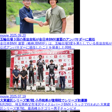
movie
2025.09.20
五輪出場３回の長迫吉拓が全日本BMX連盟のアンバサダーに就任
全日本BMX 連盟（略称JBMXF）は、五輪出場3度を果たしている長迫吉拓が
公式アンバサダーに就任したことを発表した同時…
movie
2025.07.19
大東建託シリーズ第7戦 ⼩丹晄希が復帰戦でシリーズ初優勝
6月29日、埼玉県秩父市滝沢サイクルパークBMXトラックで行われた大東建
託シリーズ第7戦。最高峰カテゴリー男子チャンピオ…