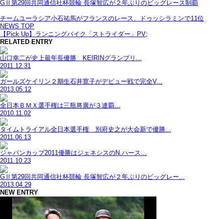
GⅡ第29回共同通信社杯競輪 長塚智広が２年ぶりのビッグレース制覇
チームユーラシア小石祐馬がフランスのレース、ドゥッシラミンで11位
NEWS TOP
【Pick Up】ランニングバイク「ストライダー」PV
;
RELATED ENTRY
山口幸二が史上最年長優勝 KEIRINグランプリ...
2011.12.31
ガールズケイリン２期生石井寛子がデビュー戦で完全V...
2013.05.12
全日本ＢＭＸ選手権は三瓶将廣が３連覇...
2010.11.02
タイムトライアル全日本選手権 別府史之が大会新で優勝...
2011.06.13
ジャパンカップ2011優勝はジェネシスのN.ハース...
2011.10.23
GⅡ第29回共同通信社杯競輪 長塚智広が２年ぶりのビッグレー...
2013.04.29
NEW ENTRY