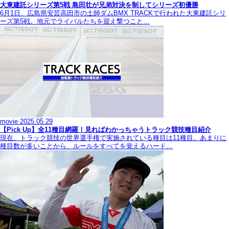
大東建託シリーズ第5戦 島田壮が兄弟対決を制してシリーズ初優勝
6月1日、広島県安芸高田市の土師ダムBMX TRACKで行われた大東建託シリ
ーズ第5戦。地元でライバルたちを迎え撃つこと…
movie
2025.05.29
【Pick Up】全11種目網羅！見ればわかっちゃうトラック競技種目紹介
現在、トラック競技の世界選手権で実施されている種目は11種目。あまりに
種目数が多いことから、ルールをすべてを覚えるハード…