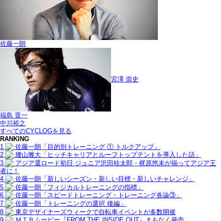
佐藤一朗
宮澤 崇史
福島 晋一
中川裕之
すべてのCYCLOGを見る
RANKING
1
佐藤一朗「目的別トレーニング ① トルクアップ」
2
腰山雅大「ヒッチキャリアとルーフトップテントを導入した話」
3
アジア選ロード初日 ジュニア沢田桂太郎・梶原悠未が揃ってアジア王
者に！
4
佐藤一朗「新しいシーズン・新しい目標・新しいチャレンジ」
5
佐藤一朗「フィジカルトレーニングの指標」
6
佐藤一朗「スピードトレーニング・トレーニング各論③」
7
佐藤一朗「トレーニングの選択 後編」
8
東京デザイナーズウィークで自転車イベントが多数開催
9
ＭＴＢムービー『FROM THE INSIDE OUT』まもなく発売