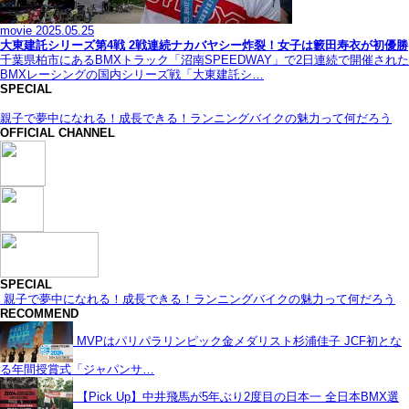
movie
2025.05.25
大東建託シリーズ第4戦 2戦連続ナカバヤシー炸裂！女子は籔田寿衣が初優勝
千葉県柏市にあるBMXトラック「沼南SPEEDWAY」で2日連続で開催された
BMXレーシングの国内シリーズ戦「大東建託シ…
SPECIAL
親子で夢中になれる！成長できる！ランニングバイクの魅力って何だろう
OFFICIAL CHANNEL
SPECIAL
親子で夢中になれる！成長できる！ランニングバイクの魅力って何だろう
RECOMMEND
MVPはパリパラリンピック金メダリスト杉浦佳子 JCF初とな
る年間授賞式「ジャパンサ…
【Pick Up】中井飛馬が5年ぶり2度目の日本一 全日本BMX選