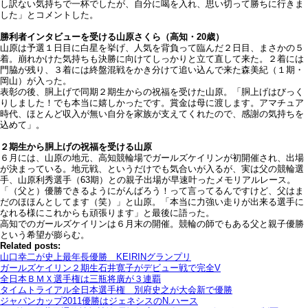
し訳ない気持ちで一杯でしたが、自分に喝を入れ、思い切って勝ちに行きま
した」とコメントした。
勝利者インタビューを受ける山原さくら（高知・20歳）
山原は予選１日目に白星を挙げ、人気を背負って臨んだ２日目、まさかの５
着。崩れかけた気持ちも決勝に向けてしっかりと立て直して来た。２着には
門脇が残り、３着には終盤混戦をかき分けて追い込んで来た森美紀（１期・
岡山）が入った。
表彰の後、胴上げで同期２期生からの祝福を受けた山原。「胴上げはびっく
りしました！でも本当に嬉しかったです。賞金は母に渡します。アマチュア
時代、ほとんど収入が無い自分を家族が支えてくれたので、感謝の気持ちを
込めて」。
２期生から胴上げの祝福を受ける山原
６月には、山原の地元、高知競輪場でガールズケイリンが初開催され、出場
が決まっている。地元戦、というだけでも気合いが入るが、実は父の競輪選
手、山原利秀選手（63期）との親子出場が早速叶ったメモリアルレース。
「（父と）優勝できるようにがんばろう！って言ってるんですけど、父はま
だのほほんとしてます（笑）」と山原。「本当に力強い走りが出来る選手に
なれる様にこれからも頑張ります」と最後に語った。
高知でのガールズケイリンは６月末の開催。競輪の師でもある父と親子優勝
という希望が膨らむ。
Related posts:
山口幸二が史上最年長優勝 KEIRINグランプリ
ガールズケイリン２期生石井寛子がデビュー戦で完全V
全日本ＢＭＸ選手権は三瓶将廣が３連覇
タイムトライアル全日本選手権 別府史之が大会新で優勝
ジャパンカップ2011優勝はジェネシスのN.ハース