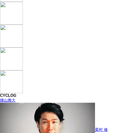
CYCLOG
腰山雅大
栗村 修