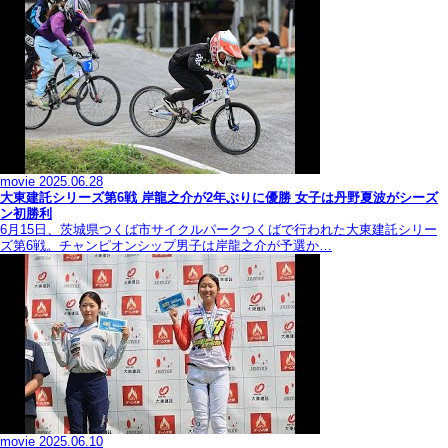
movie
2025.06.28
大東建託シリーズ第6戦 岸龍之介が2年ぶりに優勝 女子は丹野夏波がシーズ
ン初勝利
6月15日、茨城県つくば市サイクルパークつくばで行われた大東建託シリー
ズ第6戦。チャンピオンシップ男子は岸龍之介が予選か…
movie
2025.06.10