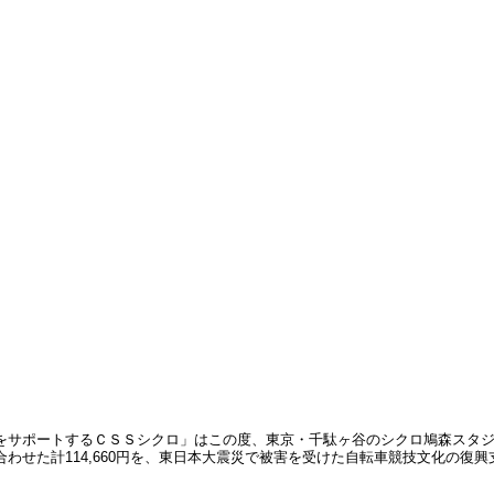
をサポートするＣＳＳシクロ」はこの度、東京・千駄ヶ谷のシクロ鳩森スタジ
円）を合わせた計114,660円を、東日本大震災で被害を受けた自転車競技文化