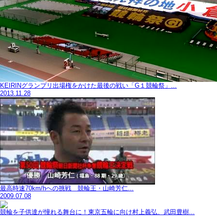
KEIRINグランプリ出場権をかけた最後の戦い「G１競輪祭」...
2013.11.28
最高時速70km/hへの挑戦 競輪王・山崎芳仁...
2009.07.08
競輪を子供達が憧れる舞台に！東京五輪に向け村上義弘、武田豊樹...