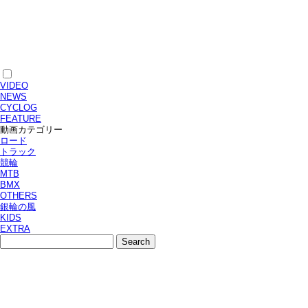
VIDEO
NEWS
CYCLOG
FEATURE
動画カテゴリー
ロード
トラック
競輪
MTB
BMX
OTHERS
銀輪の風
KIDS
EXTRA