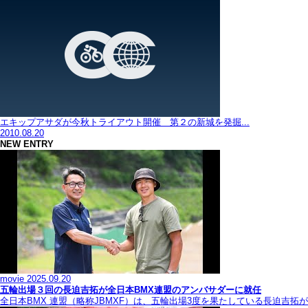
エキップアサダが今秋トライアウト開催 第２の新城を発掘...
2010.08.20
NEW ENTRY
movie
2025.09.20
五輪出場３回の長迫吉拓が全日本BMX連盟のアンバサダーに就任
全日本BMX 連盟（略称JBMXF）は、五輪出場3度を果たしている長迫吉