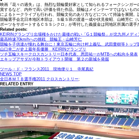
映画『花々の過失』は、熱烈な競輪愛好家として知られるフォークシンガーの友川カズ
賞するなど、内外で高い評価を得た作品。競輪はメインテーマではないもの
によるトークライブも行われ、競輪文化のあり方などについて持論を展開。
競輪選手会北日本地区本部は、Ｓ級Ｓ班の渡邉一成や伏見俊昭、山崎芳仁（
ポーツをサポートするＣＳＳシクロ」が寄付した義援金は同地区所属の選手
Related posts:
KEIRINグランプリ出場権をかけた最後の戦い「G１競輪祭」が北九州メデ
最高時速70km/hへの挑戦 競輪王・山崎芳仁
競輪を子供達が憧れる舞台に！東京五輪に向け村上義弘、武田豊樹等トップ競
山口幸二が史上最年長優勝 KEIRINグランプリ
ソチ五輪スキークロスカントリー日本代表、恩田祐一がMTBへの転向を発表
エキップアサダが今秋トライアウト開催 第２の新城を発掘
ツール・ド・フランス2011 現地便り１ 寺尾真紀
NEWS TOP
全日本ＭＴＢ選手権2011 クロスカントリー
;
RELATED ENTRY