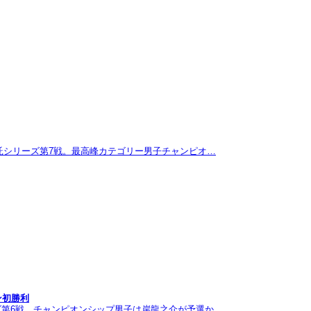
託シリーズ第7戦。最高峰カテゴリー男子チャンピオ…
ン初勝利
ズ第6戦。チャンピオンシップ男子は岸龍之介が予選か…