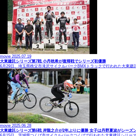
movie
2025.07.19
大東建託シリーズ第7戦 ⼩丹晄希が復帰戦でシリーズ初優勝
6月29日、埼玉県秩父市滝沢サイクルパークBMXトラックで行われた大東建
movie
2025.06.28
大東建託シリーズ第6戦 岸龍之介が2年ぶりに優勝 女子は丹野夏波がシーズ
6月15日、茨城県つくば市サイクルパークつくばで行われた大東建託シリー