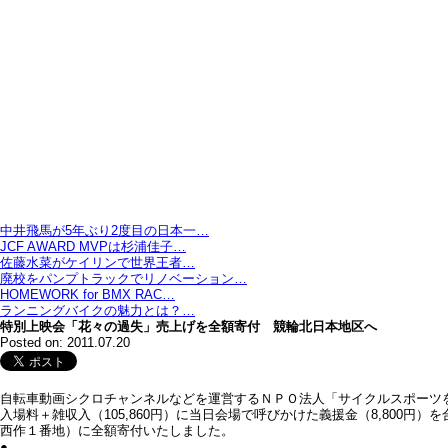
中井飛馬が5年ぶり2度目の日本一…
JCF AWARD MVPは杉浦佳子…
佐藤水菜がケイリンで世界王者…
廃校をパンプトラックでリノベーション…
HOMEWORK for BMX RAC…
ランニングバイクの魅力とは？…
特別上映会「花々の過失」売上げを全額寄付 競輪北日本地区へ
Posted on: 2011.07.20
自転車動画シクロチャンネルなどを運営するＮＰＯ法人「サイクルスポーツ
入場料＋雑収入（105,860円）に当日会場で呼びかけた義援金（8,800
西作１番地）に全額寄付いたしました。
●