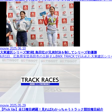
movie
2025.06.10
大東建託シリーズ第5戦 島田壮が兄弟対決を制してシリーズ初優勝
6月1日、広島県安芸高田市の土師ダムBMX TRACKで行われた大東建託シ
movie
2025.05.29
【Pick Up】全11種目網羅！見ればわかっちゃうトラック競技種目紹介