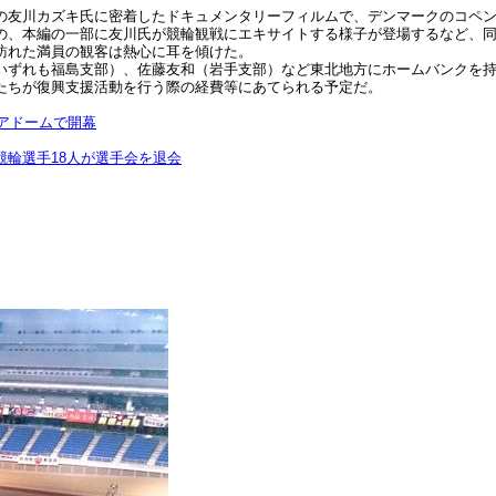
キ氏に密着したドキュメンタリーフィルムで、デンマークのコペンハーゲンドキュメン
の、本編の一部に友川氏が競輪観戦にエキサイトする様子が登場するなど、
訪れた満員の観客は熱心に耳を傾けた。
いずれも福島支部）、佐藤友和（岩手支部）など東北地方にホームバンクを
たちが復興支援活動を行う際の経費等にあてられる予定だ。
ィアドームで開幕
輪選手18人が選手会を退会