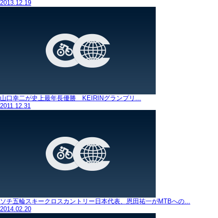
2013.12.19
山口幸二が史上最年長優勝 KEIRINグランプリ...
2011.12.31
ソチ五輪スキークロスカントリー日本代表、恩田祐一がMTBへの...
2014.02.20