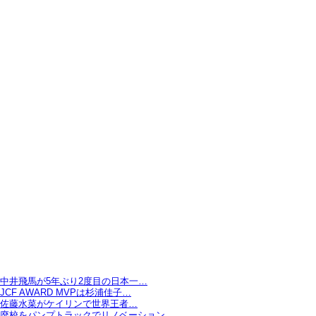
中井飛馬が5年ぶり2度目の日本一…
JCF AWARD MVPは杉浦佳子…
佐藤水菜がケイリンで世界王者…
廃校をパンプトラックでリノベーション…