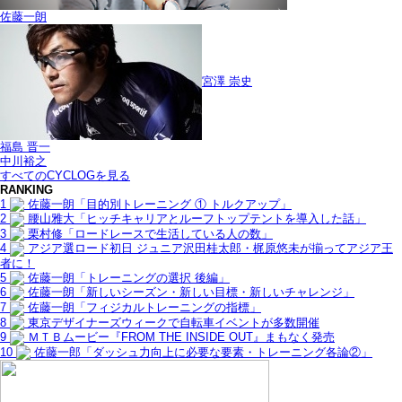
佐藤一朗
宮澤 崇史
福島 晋一
中川裕之
すべてのCYCLOGを見る
RANKING
1
佐藤一朗「目的別トレーニング ① トルクアップ」
2
腰山雅大「ヒッチキャリアとルーフトップテントを導入した話」
3
栗村修「ロードレースで生活している人の数」
4
アジア選ロード初日 ジュニア沢田桂太郎・梶原悠未が揃ってアジア王
者に！
5
佐藤一朗「トレーニングの選択 後編」
6
佐藤一朗「新しいシーズン・新しい目標・新しいチャレンジ」
7
佐藤一朗「フィジカルトレーニングの指標」
8
東京デザイナーズウィークで自転車イベントが多数開催
9
ＭＴＢムービー『FROM THE INSIDE OUT』まもなく発売
10
佐藤一郎「ダッシュ力向上に必要な要素・トレーニング各論②」