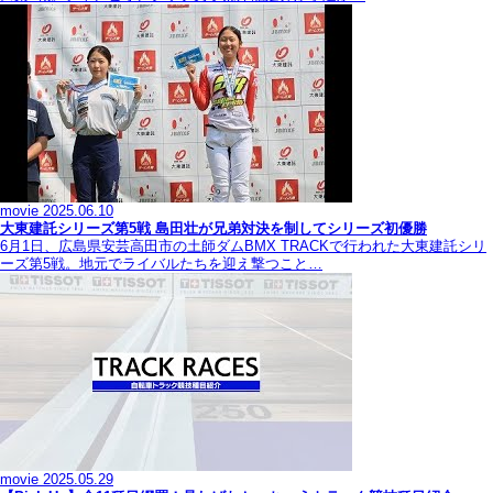
movie
2025.06.10
大東建託シリーズ第5戦 島田壮が兄弟対決を制してシリーズ初優勝
6月1日、広島県安芸高田市の土師ダムBMX TRACKで行われた大東建託シリ
ーズ第5戦。地元でライバルたちを迎え撃つこと…
movie
2025.05.29