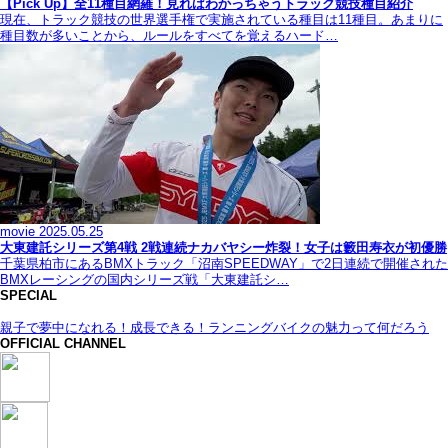
【Pick Up】全11種目網羅！見ればわかっちゃうトラック競技種目紹介
現在、トラック競技の世界選手権で実施されている種目は11種目。あまりに
種目数が多いことから、ルールをすべてを覚えるハード…
movie
2025.05.25
大東建託シリーズ第4戦 2戦連続ナカバヤシー炸裂！女子は籔田寿衣が初優勝
千葉県柏市にあるBMXトラック「沼南SPEEDWAY」で2日連続で開催された
BMXレーシングの国内シリーズ戦「大東建託シ…
SPECIAL
親子で夢中になれる！成長できる！ランニングバイクの魅力って何だろう
OFFICIAL CHANNEL