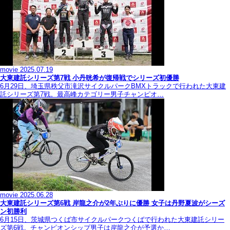
movie
2025.07.19
大東建託シリーズ第7戦 ⼩丹晄希が復帰戦でシリーズ初優勝
6月29日、埼玉県秩父市滝沢サイクルパークBMXトラックで行われた大東建
託シリーズ第7戦。最高峰カテゴリー男子チャンピオ…
movie
2025.06.28
大東建託シリーズ第6戦 岸龍之介が2年ぶりに優勝 女子は丹野夏波がシーズ
ン初勝利
6月15日、茨城県つくば市サイクルパークつくばで行われた大東建託シリー
ズ第6戦。チャンピオンシップ男子は岸龍之介が予選か…