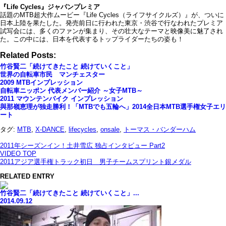
『Life Cycles』ジャパンプレミア
話題のMTB超大作ムービー『Life Cycles（ライフサイクルズ）』が、ついに
日本上陸を果たした。発売前日に行われた東京・渋谷で行なわれたプレミア
試写会には、多くのファンが集まり、その壮大なテーマと映像美に魅了され
た。この中には、日本を代表するトップライダーたちの姿も！
Related Posts:
竹谷賢二「続けてきたこと 続けていくこと」
世界の自転車市民 マンチェスター
2009 MTBインプレッション
自転車ニッポン 代表メンバー紹介 ～女子MTB～
2011 マウンテンバイク インプレッション
與那嶺恵理が独走勝利！「MTBでも五輪へ」2014全日本MTB選手権女子エリ
ート
タグ:
MTB
,
X-DANCE
,
lifecycles
,
onsale
,
トーマス・バンダーハム
2011年シーズンイン！土井雪広 独占インタビュー Part2
VIDEO TOP
2011アジア選手権トラック初日 男子チームスプリント銀メダル
RELATED ENTRY
竹谷賢二「続けてきたこと 続けていくこと」...
2014.09.12