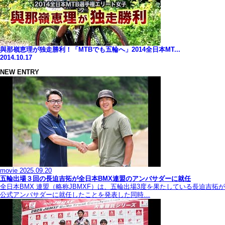
與那嶺恵理が独走勝利！「MTBでも五輪へ」2014全日本MT...
2014.10.17
NEW ENTRY
movie
2025.09.20
五輪出場３回の長迫吉拓が全日本BMX連盟のアンバサダーに就任
全日本BMX 連盟（略称JBMXF）は、五輪出場3度を果たしている長迫吉拓が
公式アンバサダーに就任したことを発表した同時…