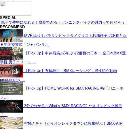
SPECIAL
親子で夢中になれる！成長できる！ランニングバイクの魅力って何だろう
RECOMMEND
MVPはパリパラリンピック金メダリスト杉浦佳子 JCF初とな
る年間授賞式「ジャパンサ…
【Pick Up】中井飛馬が5年ぶり2度目の日本一 全日本BMX選
手権 男子エリート…
【Pick Up】五輪種目「BMXレーシング」競技紹介動画
produced by …
【Pick Up】HOME WORK for BMX RACING #9「バニーホ
ッ…
3分で分かる！What’s BMX RACING? 〜オリンピック種目
「…
空飛ぶチャリがイオンレイクタウンに興奮呼ぶ！BMX-AIR