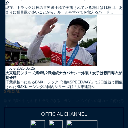
介
現在、トラック競技の世界選手権で実施されている種目は11種目。あ
まりに種目数が多いことから、ルールをすべてを覚えるハード…
movie
2025.05.25
大東建託シリーズ第4戦 2戦連続ナカバヤシー炸裂！女子は籔田寿衣が
初優勝
千葉県柏市にあるBMXトラック「沼南SPEEDWAY」で2日連続で開催
されたBMXレーシングの国内シリーズ戦「大東建託シ…
SPECIAL
親子で夢中になれる！成長できる！ランニングバイクの魅力って何だろ
う
OFFICIAL CHANNEL