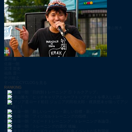
腰山雅大
栗村 修
佐藤一朗
宮澤 崇史
福島 晋一
中川裕之
すべてのCYCLOGを見る
RANKING
1
佐藤一朗「目的別トレーニング ① トルクアップ」
2
腰山雅大「ヒッチキャリアとルーフトップテントを導入した話」
3
アジア選ロード初日 ジュニア沢田桂太郎・梶原悠未が揃ってアジ
ア王者に！
4
佐藤一朗「新しいシーズン・新しい目標・新しいチャレンジ」
5
佐藤一朗「フィジカルトレーニングの指標」
6
佐藤一朗「スピードトレーニング・トレーニング各論③」
7
佐藤一朗「トレーニングの選択 後編」
8
東京デザイナーズウィークで自転車イベントが多数開催