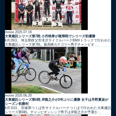
movie
2025.07.19
大東建託シリーズ第7戦 ⼩丹晄希が復帰戦でシリーズ初優勝
6月29日、埼玉県秩父市滝沢サイクルパークBMXトラックで行われた
大東建託シリーズ第7戦。最高峰カテゴリー男子チャンピオ…
movie
2025.06.28
大東建託シリーズ第6戦 岸龍之介が2年ぶりに優勝 女子は丹野夏波が
シーズン初勝利
6月15日、茨城県つくば市サイクルパークつくばで行われた大東建託
シリーズ第6戦。チャンピオンシップ男子は岸龍之介が予選か…