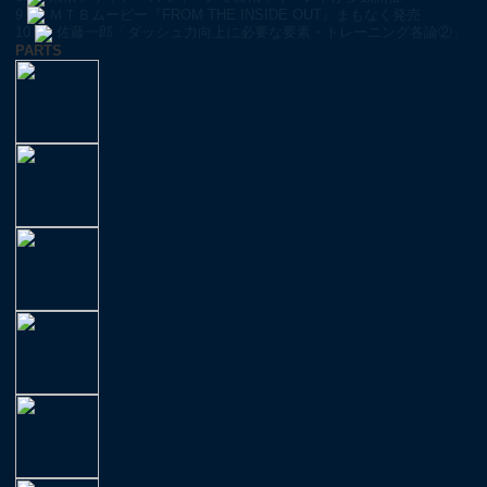
9
ＭＴＢムービー『FROM THE INSIDE OUT』まもなく発売
10
佐藤一郎「ダッシュ力向上に必要な要素・トレーニング各論②」
PARTS