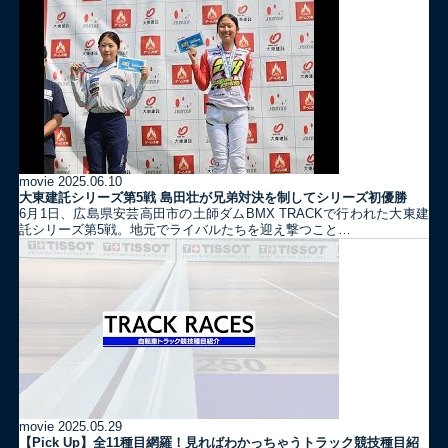
movie
2025.06.10
大東建託シリーズ第5戦 島田壮が兄弟対決を制してシリーズ初優勝
6月1日、広島県安芸高田市の土師ダムBMX TRACKで行われた大東建
託シリーズ第5戦。地元でライバルたちを迎え撃つこと…
movie
2025.05.29
【Pick Up】全11種目網羅！見ればわかっちゃうトラック競技種目紹