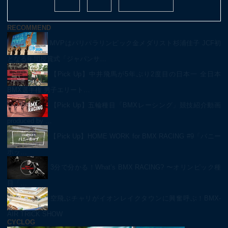
RECOMMEND
MVPはパリパラリンピック金メダリスト杉浦佳子 JCF初
となる年間授賞式「ジャパンサ…
【Pick Up】中井飛馬が5年ぶり2度目の日本一 全日本
BMX選手権 男子エリート…
【Pick Up】五輪種目「BMXレーシング」競技紹介動画
produced by …
【Pick Up】HOME WORK for BMX RACING #9「バニー
ホッ…
3分で分かる！What’s BMX RACING? 〜オリンピック種
目「…
空飛ぶチャリがイオンレイクタウンに興奮呼ぶ！BMX-
AIR TRICK SHOW
CYCLOG