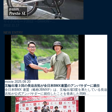
サイクルモード2012 ～DAHON～...
2012.11.17
NEW ENTRY
movie
2025.09.20
五輪出場３回の長迫吉拓が全日本BMX連盟のアンバサダーに就任
全日本BMX 連盟（略称JBMXF）は、五輪出場3度を果たしている長迫
吉拓が公式アンバサダーに就任したことを発表した同時…