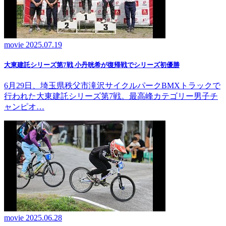
movie
2025.07.19
大東建託シリーズ第7戦 ⼩丹晄希が復帰戦でシリーズ初優勝
6月29日、埼玉県秩父市滝沢サイクルパークBMXトラックで
行われた大東建託シリーズ第7戦。最高峰カテゴリー男子チ
ャンピオ…
movie
2025.06.28