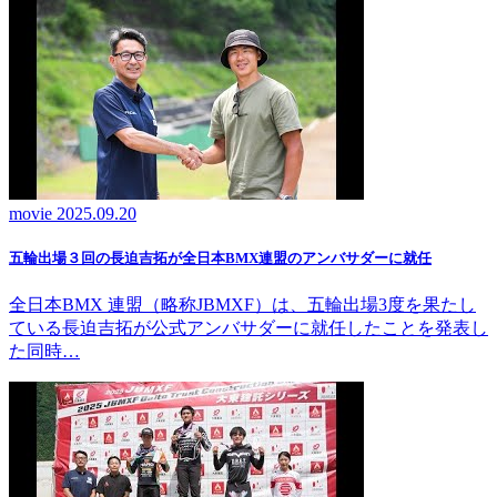
movie
2025.09.20
五輪出場３回の長迫吉拓が全日本BMX連盟のアンバサダーに就任
全日本BMX 連盟（略称JBMXF）は、五輪出場3度を果たし
ている長迫吉拓が公式アンバサダーに就任したことを発表し
た同時…