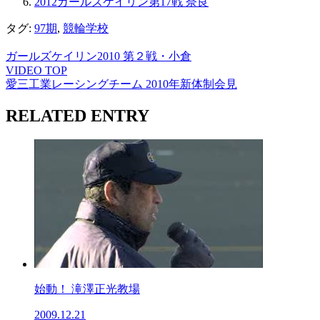
2012ガールズケイリン第17戦 奈良
タグ:
97期
,
競輪学校
ガールズケイリン2010 第２戦・小倉
VIDEO TOP
愛三工業レーシングチーム 2010年新体制会見
RELATED ENTRY
始動！ 滝澤正光教場
2009.12.21