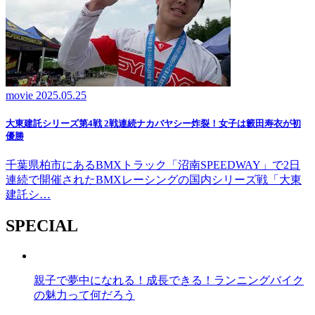
movie
2025.05.25
大東建託シリーズ第4戦 2戦連続ナカバヤシー炸裂！女子は籔田寿衣が初
優勝
千葉県柏市にあるBMXトラック「沼南SPEEDWAY」で2日
連続で開催されたBMXレーシングの国内シリーズ戦「大東
建託シ…
SPECIAL
親子で夢中になれる！成長できる！ランニングバイク
の魅力って何だろう