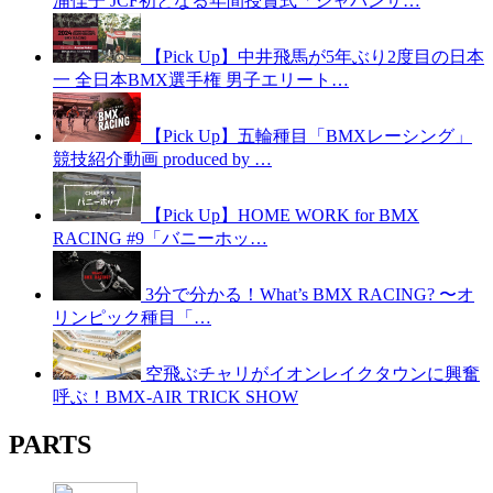
浦佳子 JCF初となる年間授賞式「ジャパンサ…
【Pick Up】中井飛馬が5年ぶり2度目の日本
一 全日本BMX選手権 男子エリート…
【Pick Up】五輪種目「BMXレーシング」
競技紹介動画 produced by …
【Pick Up】HOME WORK for BMX
RACING #9「バニーホッ…
3分で分かる！What’s BMX RACING? 〜オ
リンピック種目「…
空飛ぶチャリがイオンレイクタウンに興奮
呼ぶ！BMX-AIR TRICK SHOW
PARTS