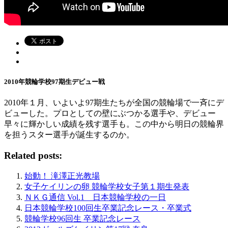
2010年競輪学校97期生デビュー戦
2010年１月、いよいよ97期生たちが全国の競輪場で一斉にデ
ビューした。プロとしての壁にぶつかる選手や、デビュー
早々に輝かしい成績を残す選手も。この中から明日の競輪界
を担うスター選手が誕生するのか。
Related posts:
始動！ 滝澤正光教場
女子ケイリンの卵 競輪学校女子第１期生発表
ＮＫＧ通信 Vol.1 日本競輪学校の一日
日本競輪学校100回生卒業記念レース・卒業式
競輪学校96回生 卒業記念レース