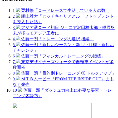
1
栗村修「ロードレースで生活している人の数」
2
腰山雅大「ヒッチキャリアとルーフトップテント
を導入した話」
3
アジア選ロード初日 ジュニア沢田桂太郎・梶原悠
未が揃ってアジア王者に！
4
佐藤一朗「トレーニングの選択 後編」
5
佐藤一朗「新しいシーズン・新しい目標・新しい
チャレンジ」
6
佐藤一朗「フィジカルトレーニングの指標」
7
東京デザイナーズウィークで自転車イベントが多
数開催
8
佐藤一朗「目的別トレーニング ① トルクアップ」
9
ＭＴＢムービー『FROM THE INSIDE OUT』まも
なく発売
10
佐藤一郎「ダッシュ力向上に必要な要素・トレー
ニング各論②」