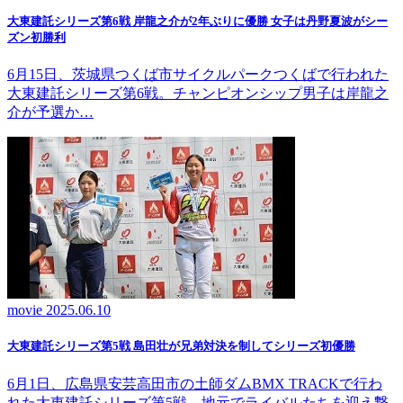
大東建託シリーズ第6戦 岸龍之介が2年ぶりに優勝 女子は丹野夏波がシー
ズン初勝利
6月15日、茨城県つくば市サイクルパークつくばで行われた
大東建託シリーズ第6戦。チャンピオンシップ男子は岸龍之
介が予選か…
movie
2025.06.10
大東建託シリーズ第5戦 島田壮が兄弟対決を制してシリーズ初優勝
6月1日、広島県安芸高田市の土師ダムBMX TRACKで行わ
れた大東建託シリーズ第5戦。地元でライバルたちを迎え撃