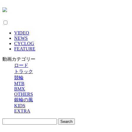
VIDEO
NEWS
CYCLOG
FEATURE
動画カテゴリー
ロード
トラック
競輪
MTB
BMX
OTHERS
銀輪の風
KIDS
EXTRA