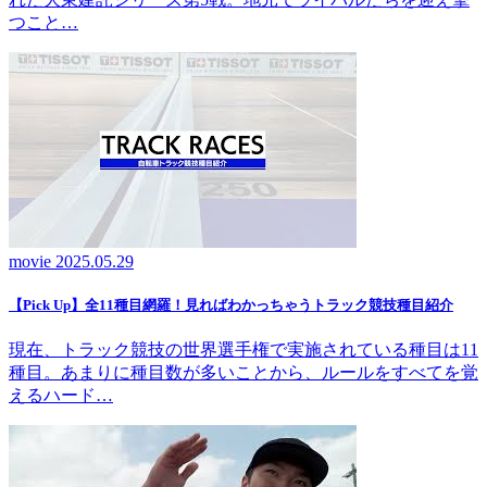
つこと…
movie
2025.05.29
【Pick Up】全11種目網羅！見ればわかっちゃうトラック競技種目紹介
現在、トラック競技の世界選手権で実施されている種目は11
種目。あまりに種目数が多いことから、ルールをすべてを覚
えるハード…