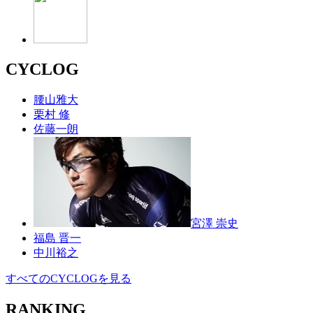
CYCLOG
腰山雅大
栗村 修
佐藤一朗
宮澤 崇史
福島 晋一
中川裕之
すべてのCYCLOGを見る
RANKING