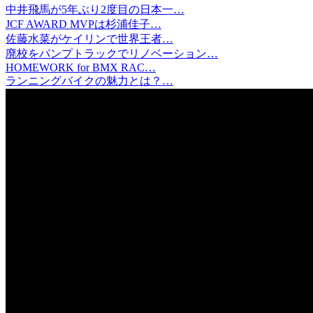
中井飛馬が5年ぶり2度目の日本一…
JCF AWARD MVPは杉浦佳子…
佐藤水菜がケイリンで世界王者…
廃校をパンプトラックでリノベーション…
HOMEWORK for BMX RAC…
ランニングバイクの魅力とは？…